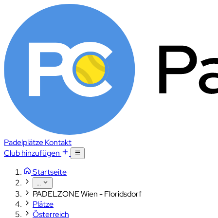
Padelplätze
Kontakt
Club hinzufügen
Startseite
...
PADELZONE Wien - Floridsdorf
Plätze
Österreich