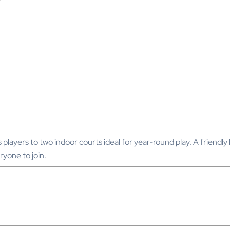
ayers to two indoor courts ideal for year‑round play. A friendly l
ryone to join.