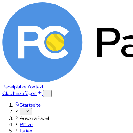
Padelplätze
Kontakt
Club hinzufügen
Startseite
...
Ausonia Padel
Plätze
Italien