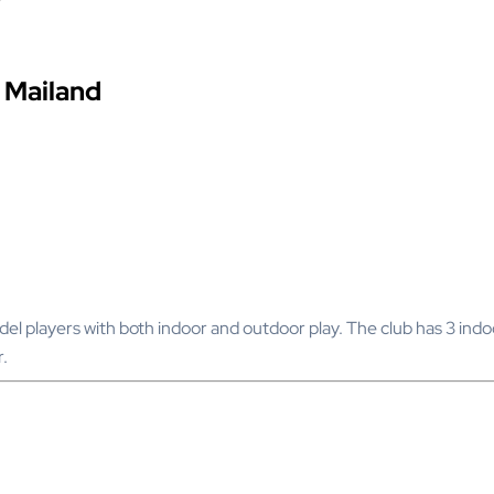
 Mailand
l players with both indoor and outdoor play. The club has 3 indoo
r.