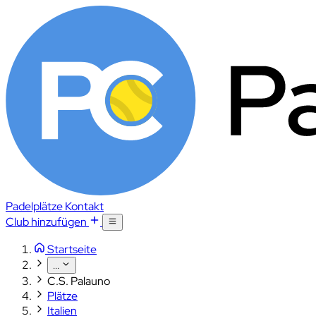
Padelplätze
Kontakt
Club hinzufügen
Startseite
...
C.S. Palauno
Plätze
Italien