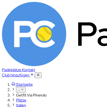
Padelplätze
Kontakt
Club hinzufügen
Startseite
...
Getfit Via Pinerolo
Plätze
Italien