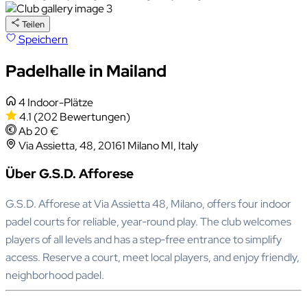
Teilen
Speichern
Padelhalle in Mailand
4 Indoor-Plätze
4.1
(202 Bewertungen)
Ab 20 €
Via Assietta, 48, 20161 Milano MI, Italy
Über G.S.D. Afforese
G.S.D. Afforese at Via Assietta 48, Milano, offers four indoor
padel courts for reliable, year‑round play. The club welcomes
players of all levels and has a step‑free entrance to simplify
access. Reserve a court, meet local players, and enjoy friendly,
neighborhood padel.