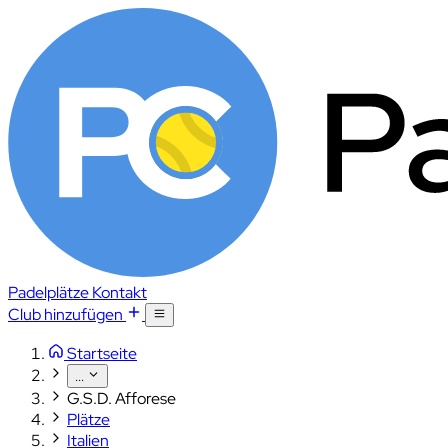
Padelplätze
Kontakt
Club hinzufügen
Startseite
...
G.S.D. Afforese
Plätze
Italien