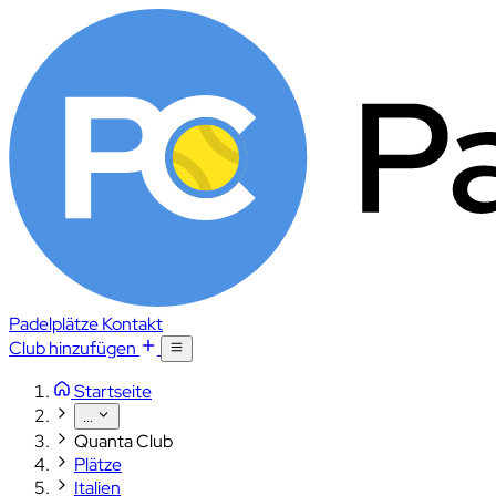
Padelplätze
Kontakt
Club hinzufügen
Startseite
...
Quanta Club
Plätze
Italien