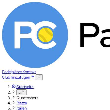
Padelplätze
Kontakt
Club hinzufügen
Startseite
...
Quartosport
Plätze
Italien