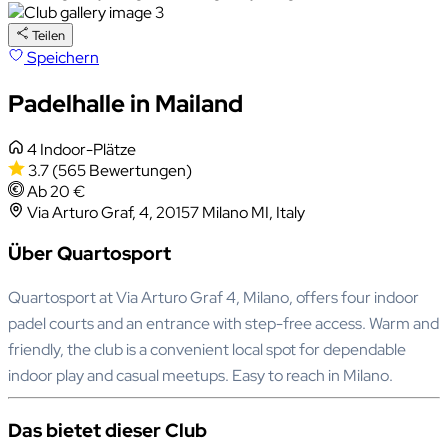
Teilen
Speichern
Padelhalle in Mailand
4 Indoor-Plätze
3.7
(565 Bewertungen)
Ab 20 €
Via Arturo Graf, 4, 20157 Milano MI, Italy
Über Quartosport
Quartosport at Via Arturo Graf 4, Milano, offers four indoor
padel courts and an entrance with step-free access. Warm and
friendly, the club is a convenient local spot for dependable
indoor play and casual meetups. Easy to reach in Milano.
Das bietet dieser Club