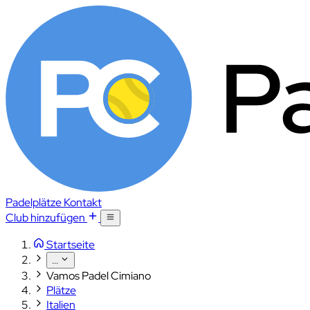
Padelplätze
Kontakt
Club hinzufügen
Startseite
...
Vamos Padel Cimiano
Plätze
Italien