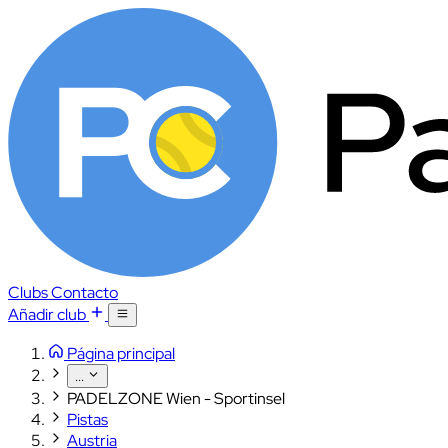
Clubs
Contacto
Añadir club
Página principal
...
PADELZONE Wien - Sportinsel
Pistas
Austria