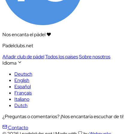
Nos encanta el pádel ❤️
Padelclubs.net
Añadir club de pádel
Todos los países
Sobre nosotros
Idioma
Deutsch
English
Español
Français
Italiano
Dutch
¿Preguntas o comentarios? ¡Nos encantaría escuchar de ti!
Contacto
© 2026
|
padelclubs.net
|
Made with
by
Webpunks