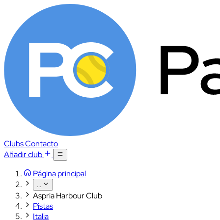
Clubs
Contacto
Añadir club
Página principal
...
Aspria Harbour Club
Pistas
Italia