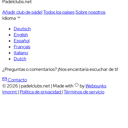
Padelclubs.net
Añadir club de pádel
Todos los países
Sobre nosotros
Idioma
Deutsch
English
Español
Français
Italiano
Dutch
¿Preguntas o comentarios? ¡Nos encantaría escuchar de ti!
Contacto
© 2026
|
padelclubs.net
|
Made with
by
Webpunks
Imprint
|
Política de privacidad
|
Términos de servicio