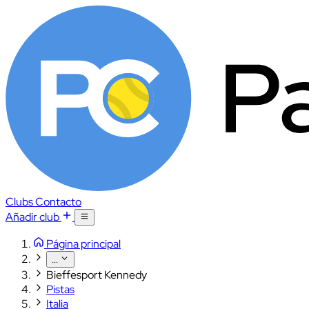
Clubs
Contacto
Añadir club
Página principal
...
Bieffesport Kennedy
Pistas
Italia