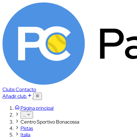
Clubs
Contacto
Añadir club
Página principal
...
Centro Sportivo Bonacossa
Pistas
Italia