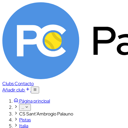
Clubs
Contacto
Añadir club
Página principal
...
CS Sant'Ambrogio Palauno
Pistas
Italia