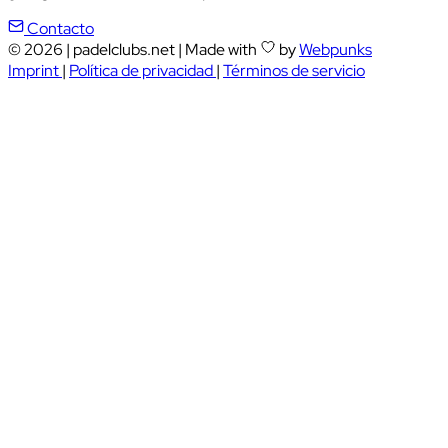
Contacto
© 2026
|
padelclubs.net
|
Made with
by
Webpunks
Imprint
|
Política de privacidad
|
Términos de servicio