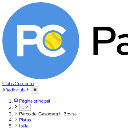
Clubs
Contacto
Añadir club
Página principal
...
Parco dei Gasometri - Bovisa
Pistas
Italia