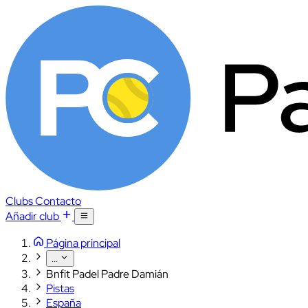
Clubs
Contacto
Añadir club
Página principal
...
Bnfit Padel Padre Damián
Pistas
España