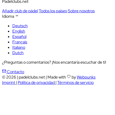
Padelclubs.net
Añadir club de pádel
Todos los países
Sobre nosotros
Idioma
Deutsch
English
Español
Français
Italiano
Dutch
¿Preguntas o comentarios? ¡Nos encantaría escuchar de ti!
Contacto
© 2026
|
padelclubs.net
|
Made with
by
Webpunks
Imprint
|
Política de privacidad
|
Términos de servicio