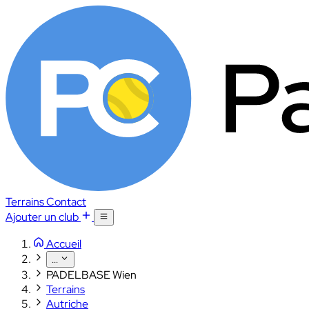
Terrains
Contact
Ajouter un club
Accueil
...
PADELBASE Wien
Terrains
Autriche