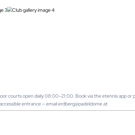
or courts open daily 08:00–21:00. Book via the etennis app or p
h accessible entrance — email erdberg@padeldome.at