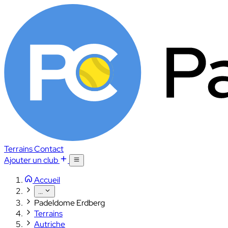
Terrains
Contact
Ajouter un club
Accueil
...
Padeldome Erdberg
Terrains
Autriche