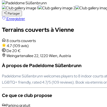
Partager
Enregistrer
Terrains couverts à Vienne
8 courts couverts
4.7
(109 avis)
De 20 €
Weingartenallee 22, 1220 Wien, Austria
À propos de Padeldome Süßenbrunn
Padeldome Süßenbrunn welcomes players to 8 indoor courts at We
LGBTQ+ friendly, rated 4.7/5 (109 reviews). Book via etenni
Ce que ce club propose
Parking gratuit