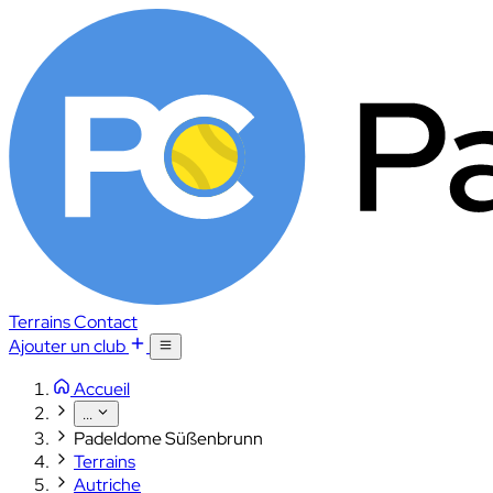
Terrains
Contact
Ajouter un club
Accueil
...
Padeldome Süßenbrunn
Terrains
Autriche