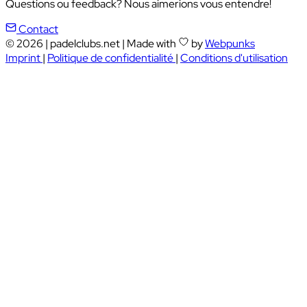
Questions ou feedback? Nous aimerions vous entendre!
Contact
© 2026
|
padelclubs.net
|
Made with
by
Webpunks
Imprint
|
Politique de confidentialité
|
Conditions d'utilisation