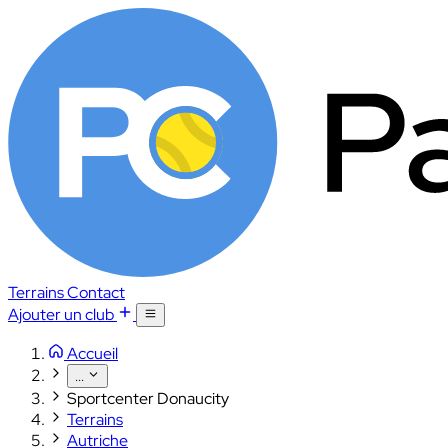
Terrains
Contact
Ajouter un club
Accueil
...
Sportcenter Donaucity
Terrains
Autriche