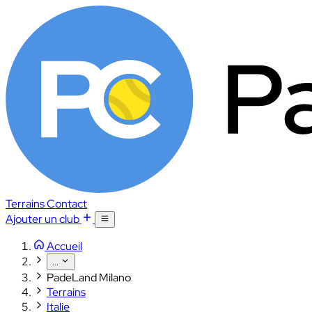
Terrains
Contact
Ajouter un club
Accueil
...
PadeLand Milano
Terrains
Italie