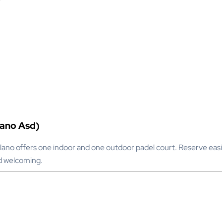
lano Asd)
lano offers one indoor and one outdoor padel court. Reserve easil
nd welcoming.