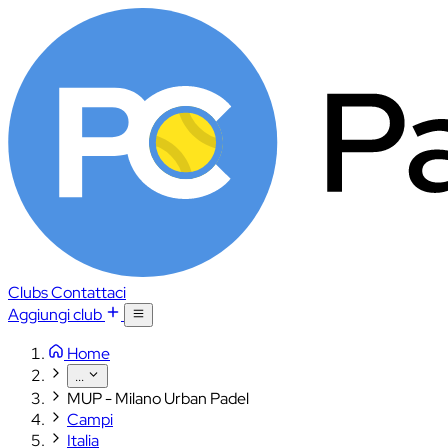
Clubs
Contattaci
Aggiungi club
Home
...
MUP - Milano Urban Padel
Campi
Italia