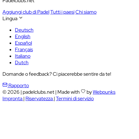
Padelclubs.net
Aggiungi club di Padel
Tutti i paesi
Chi siamo
Lingua
Deutsch
English
Español
Français
Italiano
Dutch
Domande o feedback? Ci piacerebbe sentire da te!
Rapporto
© 2026
|
padelclubs.net
|
Made with
by
Webpunks
Impronta
|
Riservatezza
|
Termini di servizio