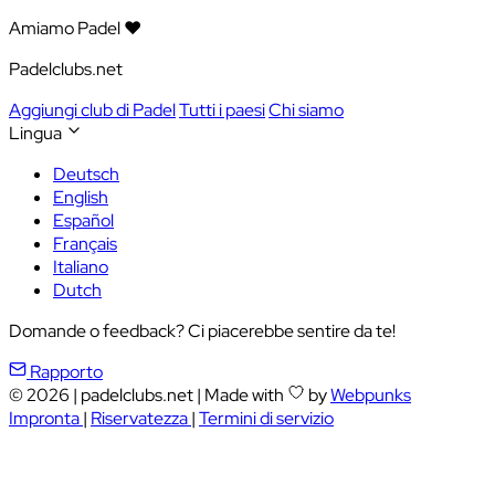
Amiamo Padel ❤️
Padelclubs.net
Aggiungi club di Padel
Tutti i paesi
Chi siamo
Lingua
Deutsch
English
Español
Français
Italiano
Dutch
Domande o feedback? Ci piacerebbe sentire da te!
Rapporto
© 2026
|
padelclubs.net
|
Made with
by
Webpunks
Impronta
|
Riservatezza
|
Termini di servizio