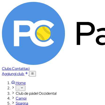
Clubs
Contattaci
Aggiungi club
Home
...
Club de pádel Occidental
Campi
Spagna