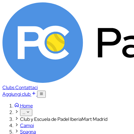
Clubs
Contattaci
Aggiungi club
Home
...
Club y Escuela de Padel IberiaMart Madrid
Campi
Spagna