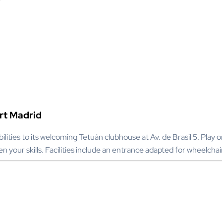
art Madrid
abilities to its welcoming Tetuán clubhouse at Av. de Brasil 5. Pla
n your skills. Facilities include an entrance adapted for wheelchair