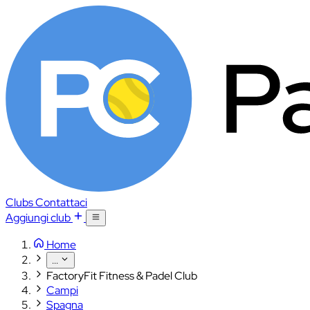
Clubs
Contattaci
Aggiungi club
Home
...
FactoryFit Fitness & Padel Club
Campi
Spagna