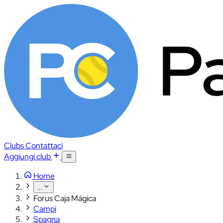
Clubs
Contattaci
Aggiungi club
Home
...
Forus Caja Mágica
Campi
Spagna