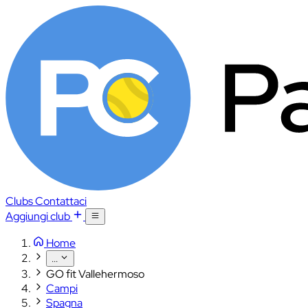
Clubs
Contattaci
Aggiungi club
Home
...
GO fit Vallehermoso
Campi
Spagna