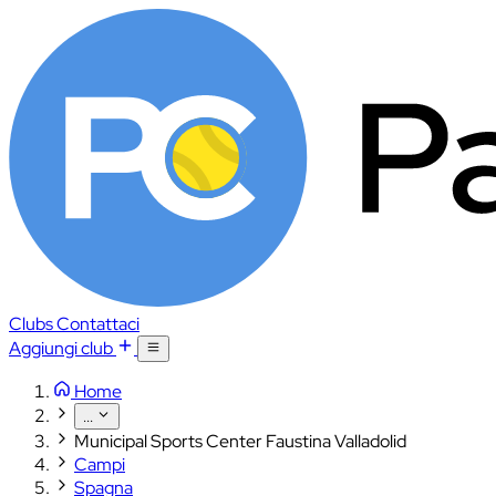
Clubs
Contattaci
Aggiungi club
Home
...
Municipal Sports Center Faustina Valladolid
Campi
Spagna