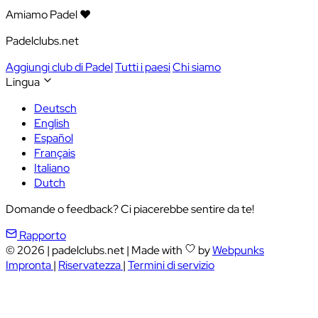
Amiamo Padel ❤️
Padelclubs.net
Aggiungi club di Padel
Tutti i paesi
Chi siamo
Lingua
Deutsch
English
Español
Français
Italiano
Dutch
Domande o feedback? Ci piacerebbe sentire da te!
Rapporto
© 2026
|
padelclubs.net
|
Made with
by
Webpunks
Impronta
|
Riservatezza
|
Termini di servizio