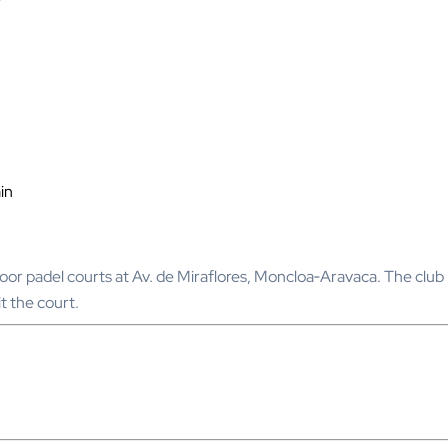
in
door padel courts at Av. de Miraflores, Moncloa‑Aravaca. The club 
it the court.