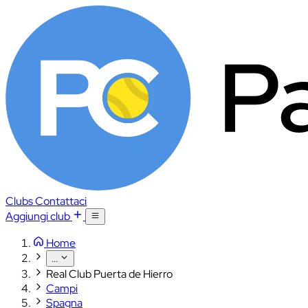
Clubs
Contattaci
Aggiungi club
Home
...
Real Club Puerta de Hierro
Campi
Spagna