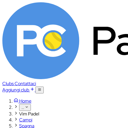
Clubs
Contattaci
Aggiungi club
Home
...
Vim Padel
Campi
Spagna