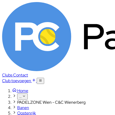
Clubs
Contact
Club toevoegen
Home
...
PADELZONE Wien - C&C Wienerberg
Banen
Oostenrijk