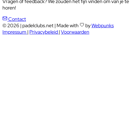
Vragen of feedback? We zouden het fijn vinden om van je te
horen!
Contact
© 2026
|
padelclubs.net
|
Made with
by
Webpunks
Impressum
|
Privacybeleid
|
Voorwaarden