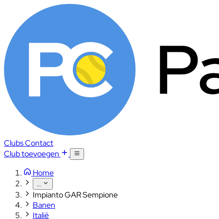
Clubs
Contact
Club toevoegen
Home
...
Impianto GAR Sempione
Banen
Italië