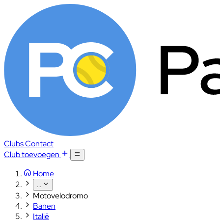
Clubs
Contact
Club toevoegen
Home
...
Motovelodromo
Banen
Italië