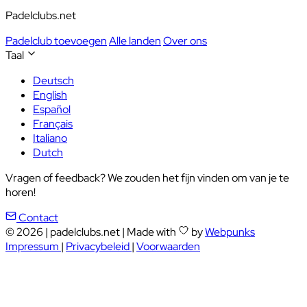
Padelclubs.net
Padelclub toevoegen
Alle landen
Over ons
Taal
Deutsch
English
Español
Français
Italiano
Dutch
Vragen of feedback? We zouden het fijn vinden om van je te
horen!
Contact
© 2026
|
padelclubs.net
|
Made with
by
Webpunks
Impressum
|
Privacybeleid
|
Voorwaarden