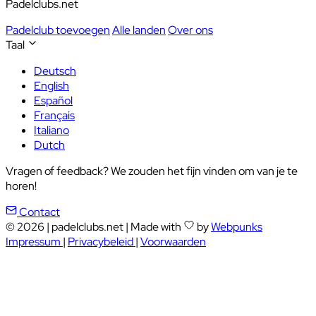
Padelclubs.net
Padelclub toevoegen
Alle landen
Over ons
Taal
Deutsch
English
Español
Français
Italiano
Dutch
Vragen of feedback? We zouden het fijn vinden om van je te
horen!
Contact
© 2026
|
padelclubs.net
|
Made with
by
Webpunks
Impressum
|
Privacybeleid
|
Voorwaarden