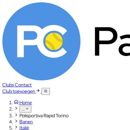
Clubs
Contact
Club toevoegen
Home
...
Polisportiva Rapid Torino
Banen
Italië