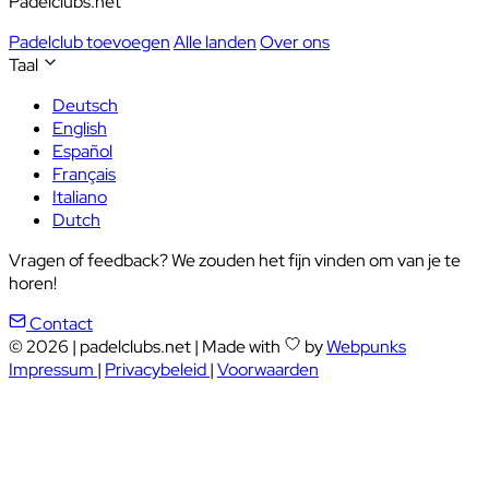
Padelclubs.net
Padelclub toevoegen
Alle landen
Over ons
Taal
Deutsch
English
Español
Français
Italiano
Dutch
Vragen of feedback? We zouden het fijn vinden om van je te
horen!
Contact
© 2026
|
padelclubs.net
|
Made with
by
Webpunks
Impressum
|
Privacybeleid
|
Voorwaarden