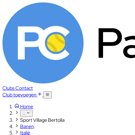
Clubs
Contact
Club toevoegen
Home
...
Sport Village Bertolla
Banen
Italië