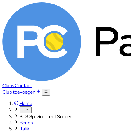
Clubs
Contact
Club toevoegen
Home
...
STS Spazio Talent Soccer
Banen
Italië