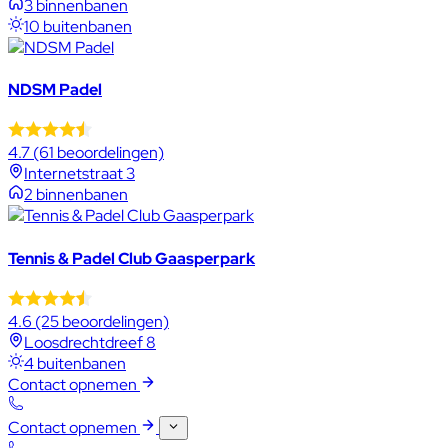
3 binnenbanen
10 buitenbanen
NDSM Padel
4.7
(61 beoordelingen)
Internetstraat 3
2 binnenbanen
Tennis & Padel Club Gaasperpark
4.6
(25 beoordelingen)
Loosdrechtdreef 8
4 buitenbanen
Contact opnemen
Contact opnemen