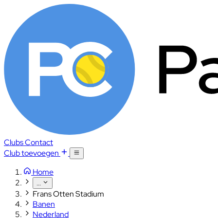
Clubs
Contact
Club toevoegen
Home
...
Frans Otten Stadium
Banen
Nederland