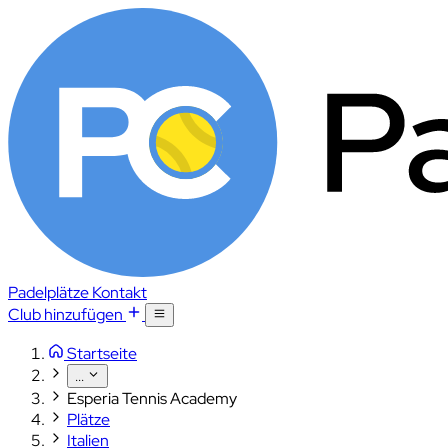
Padelplätze
Kontakt
Club hinzufügen
Startseite
...
Esperia Tennis Academy
Plätze
Italien