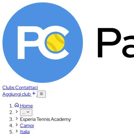
Clubs
Contattaci
Aggiungi club
Home
...
Esperia Tennis Academy
Campi
Italia