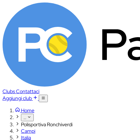
Clubs
Contattaci
Aggiungi club
Home
...
Polisportiva Ronchiverdi
Campi
Italia