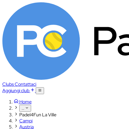
Clubs
Contattaci
Aggiungi club
Home
...
Padel4Fun La Ville
Campi
Austria