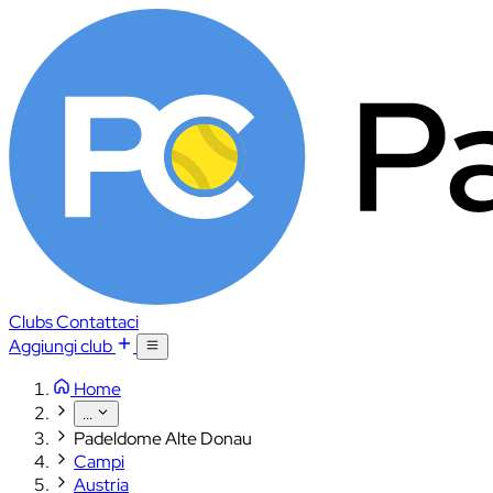
Clubs
Contattaci
Aggiungi club
Home
...
Padeldome Alte Donau
Campi
Austria