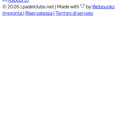
Rapporto
© 2026
|
padelclubs.net
|
Made with
by
Webpunks
Impronta
|
Riservatezza
|
Termini di servizio