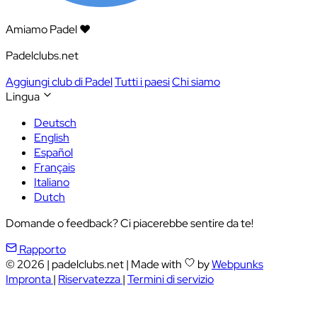
Amiamo Padel ❤️
Padelclubs.net
Aggiungi club di Padel
Tutti i paesi
Chi siamo
Lingua
Deutsch
English
Español
Français
Italiano
Dutch
Domande o feedback? Ci piacerebbe sentire da te!
Rapporto
© 2026
|
padelclubs.net
|
Made with
by
Webpunks
Impronta
|
Riservatezza
|
Termini di servizio