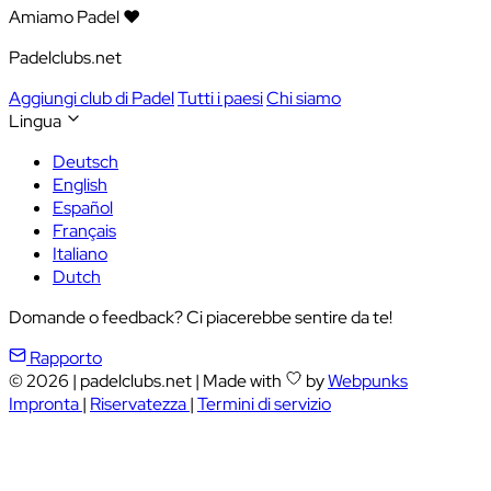
Amiamo Padel ❤️
Padelclubs.net
Aggiungi club di Padel
Tutti i paesi
Chi siamo
Lingua
Deutsch
English
Español
Français
Italiano
Dutch
Domande o feedback? Ci piacerebbe sentire da te!
Rapporto
© 2026
|
padelclubs.net
|
Made with
by
Webpunks
Impronta
|
Riservatezza
|
Termini di servizio