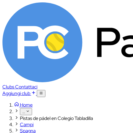
Clubs
Contattaci
Aggiungi club
Home
...
Pistas de pádel en Colegio Tabladilla
Campi
Spagna