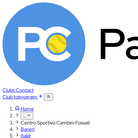
Clubs
Contact
Club toevoegen
Home
...
Centro Sportivo Cambini Fossati
Banen
Italië