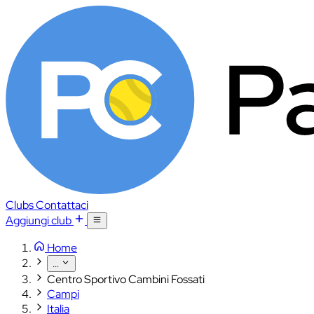
Clubs
Contattaci
Aggiungi club
Home
...
Centro Sportivo Cambini Fossati
Campi
Italia