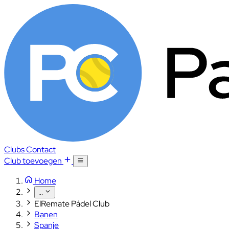
Clubs
Contact
Club toevoegen
Home
...
ElRemate Pádel Club
Banen
Spanje