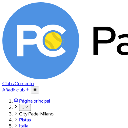
Clubs
Contacto
Añadir club
Página principal
...
City Padel Milano
Pistas
Italia