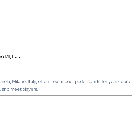
o MI, Italy
rola, Milano, Italy, offers four indoor padel courts for year‑roun
, and meet players.